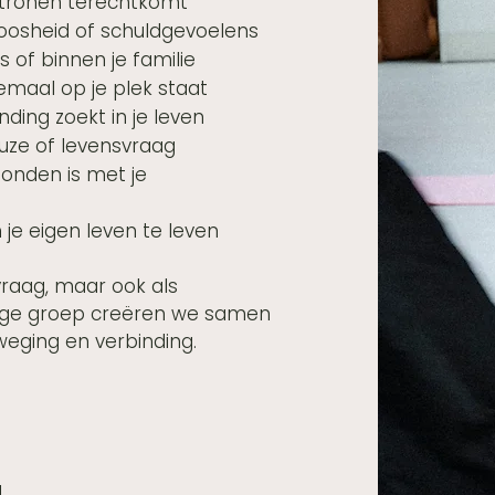
atronen terechtkomt
 boosheid of schuldgevoelens
es of binnen je familie
lemaal op je plek staat
nding zoekt in je leven
euze of levensvraag
onden is met je
 je eigen leven te leven
raag, maar ook als
lige groep creëren we samen
weging en verbinding.
u