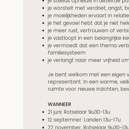
je steeds opnieuw in dezelfde p
je worstelt met verdriet, angst,
je moeilijkheden ervaart in relati
je het gevoel hebt dat je niet he
je meer rust, vertrouwen of verbi
je vastloopt in een belangrijke k
je vermoedt dat een thema verb
familiesysteem
je verlangt naar meer vrijheid om
Je bent welkom met een eigen v
representant. In een warme, vei
ruimte voor nieuwe inzichten, be
WANNEER
21 juni: Rotselaar 9u30-13u
12 septemner: Landen 13u-17u
22 november: Rotselaar 9u30-13