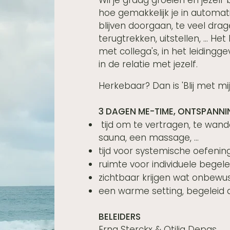
Wil je graag groeien en jezelf
hoe gemakkelijk je in automa
blijven doorgaan, te veel dra
terugtrekken, uitstellen, ... H
met collega's, in het leidingge
in de relatie met jezelf.
Herkebaar? Dan is 'Blij met mij'
3 DAGEN ME-TIME, ONTSPANNI
tijd om te vertragen, te wande
sauna, een massage, ...
tijd voor systemische oefenin
ruimte voor individuele begele
zichtbaar krijgen wat onbewu
een warme setting, begeleid 
BELEIDERS
Erna Sterckx & Otilia Depas