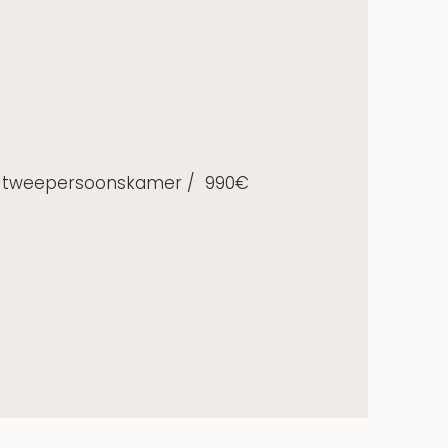
 obv tweepersoonskamer / 990€