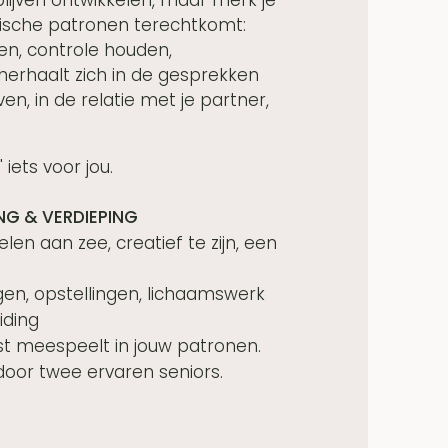
 blijven ontwikkelen, maar merk je
tische patronen terechtkomt:
gen, controle houden,
et herhaalt zich in de gesprekken
ven, in de relatie met je partner,
 iets voor jou.
NG & VERDIEPING
len aan zee, creatief te zijn, een
gen, opstellingen, lichaamswerk
iding
st meespeelt in jouw patronen.
door twee ervaren seniors.