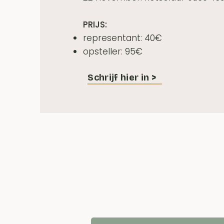
PRIJS:
representant: 40€
opsteller: 95€
Schrijf hier in >