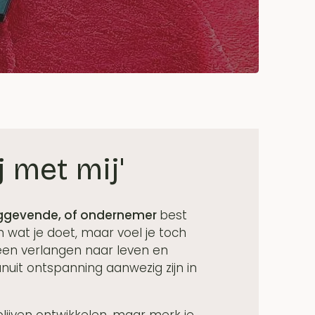
j met mij'
inggevende, of ondernemer
best
n wat je doet, maar voel je toch
een verlangen naar leven en
uit ontspanning aanwezig zijn in